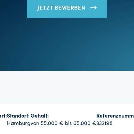
JETZT BEWERBEN
rt:
Standort:
Gehalt:
Referenznumm
Hamburg
von 55.000 € bis 65.000 €
332198