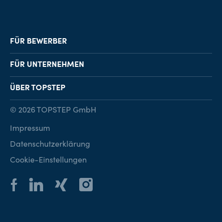
FÜR BEWERBER
Job-Finder
FÜR UNTERNEHMEN
Karriereberatung
Personalvermittlung
ÜBER TOPSTEP
Karriereratgeber
Personalsuche
Standorte
© 2026 TOPSTEP GmbH
Karriere bei TOPSTEP
Impressum
Kontakt
Datenschutzerklärung
Cookie-Einstellungen