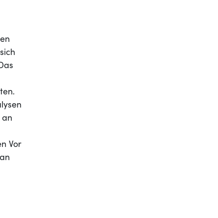
sen
sich
 Das
ten.
alysen
 an
en Vor
 an