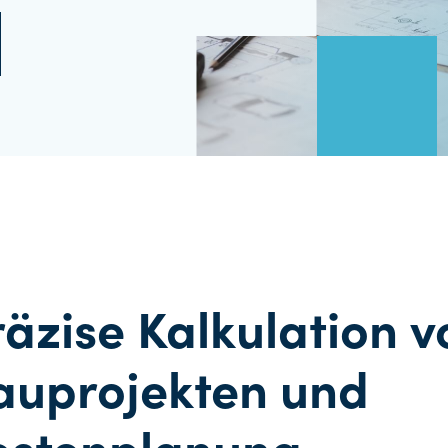
räzise Kalkulation v
auprojekten und