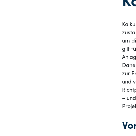
K
Kalku
zustä
um di
gilt 
Anlag
Daneb
zur E
und v
Richt
– und
Proje
Vo