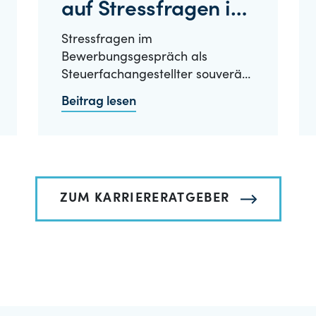
auf Stressfragen im
Vorstellungsgespräch?
Stressfragen im
Bewerbungsgespräch als
Steuerfachangestellter souverän
meistern – so gelingt’s…
Beitrag lesen
ZUM KARRIERERATGEBER