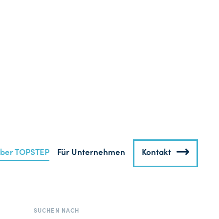
die
 zur
enzial
 auf
eites
nser
Ihre
SUCHEN NACH