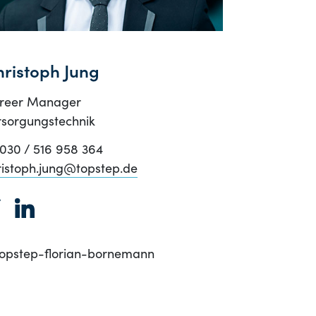
ristoph Jung
reer Manager
rsorgungstechnik
030 / 516 958 364
ristoph.jung@topstep.de