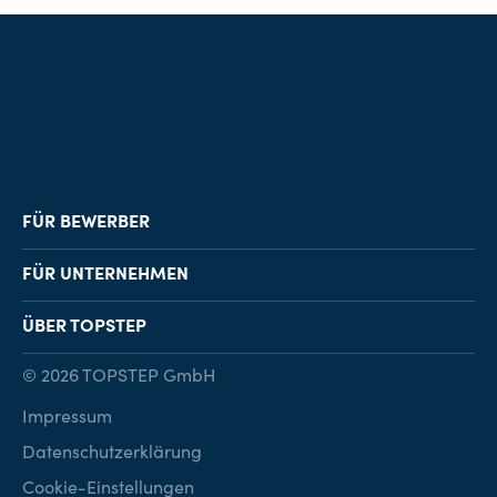
FÜR BEWERBER
Job-Finder
FÜR UNTERNEHMEN
Karriereberatung
Personalvermittlung
ÜBER TOPSTEP
Karriereratgeber
Personalsuche
Standorte
© 2026 TOPSTEP GmbH
Karriere bei TOPSTEP
Impressum
Kontakt
Datenschutzerklärung
Cookie-Einstellungen