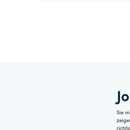
J
Sie m
zeige
richt