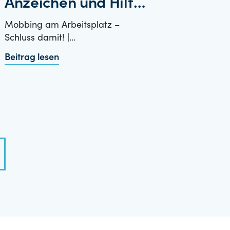
Anzeichen und Hilfe
für Betroffene
Mobbing am Arbeitsplatz –
Schluss damit! |…
Beitrag lesen