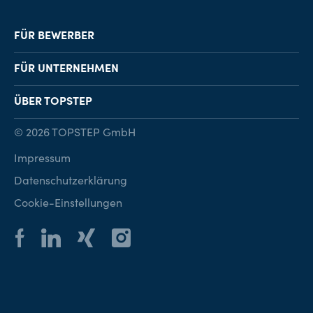
FÜR BEWERBER
Job-Finder
FÜR UNTERNEHMEN
Karriereberatung
Personalvermittlung
ÜBER TOPSTEP
Karriereratgeber
Personalsuche
Standorte
© 2026 TOPSTEP GmbH
Karriere bei TOPSTEP
Impressum
Kontakt
Datenschutzerklärung
Cookie-Einstellungen