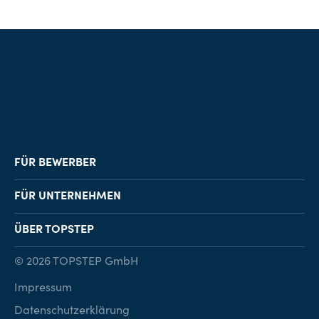
FÜR BEWERBER
Job-Finder
FÜR UNTERNEHMEN
Karriereberatung
Personalvermittlung
ÜBER TOPSTEP
Karriereratgeber
Personalsuche
Standorte
© 2026 TOPSTEP GmbH
Karriere bei TOPSTEP
Impressum
Kontakt
Datenschutzerklärung