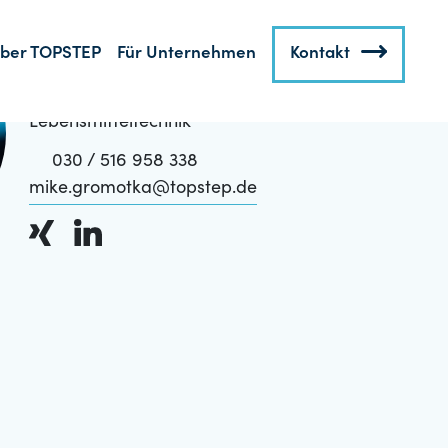
Mike Gromotka
Finance & Controlling
Maschinenbau &
Lebensmitteltechnik
030 / 516 958 338
mike.gromotka@topstep.de