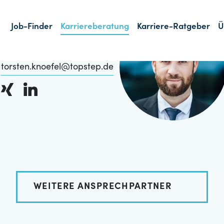
Torsten Knöfel
Tax & Legal
030 / 516 958 332
torsten.knoefel@topstep.de
WEITERE ANSPRECHPARTNER