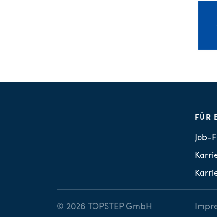
FÜR 
Job-F
Karri
Karri
© 2026 TOPSTEP GmbH
Impr