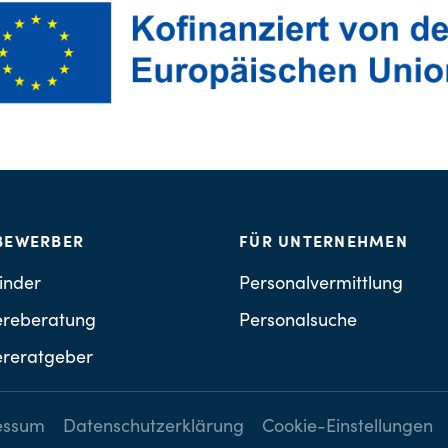
BEWERBER
FÜR UNTERNEHMEN
inder
Personalvermittlung
ereberatung
Personalsuche
ereratgeber
essum
Datenschutzerklärung
Cookie-Einstellungen