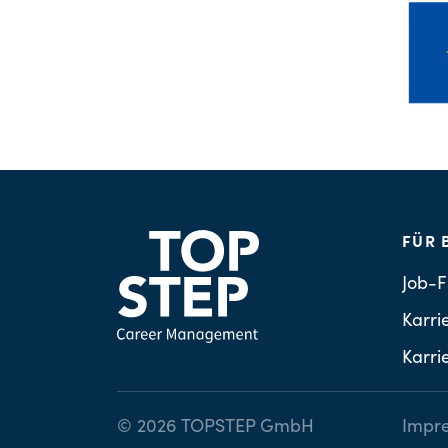
FÜR 
Job-F
Karri
Karri
© 2026 TOPSTEP GmbH
Impr