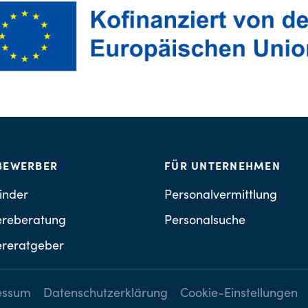
BEWERBER
FÜR UNTERNEHMEN
inder
Personalvermittlung
ereberatung
Personalsuche
ereratgeber
essum
Datenschutzerklärung
Cookie-Einstellungen