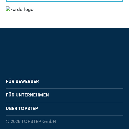
FÜR BEWERBER
Job-Finder
FÜR UNTERNEHMEN
Karriereberatung
Personalvermittlung
ÜBER TOPSTEP
Karriereratgeber
Personalsuche
Standorte
© 2026 TOPSTEP GmbH