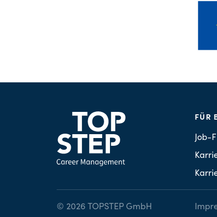
FÜR 
Job-F
Karri
Karri
© 2026 TOPSTEP GmbH
Impr