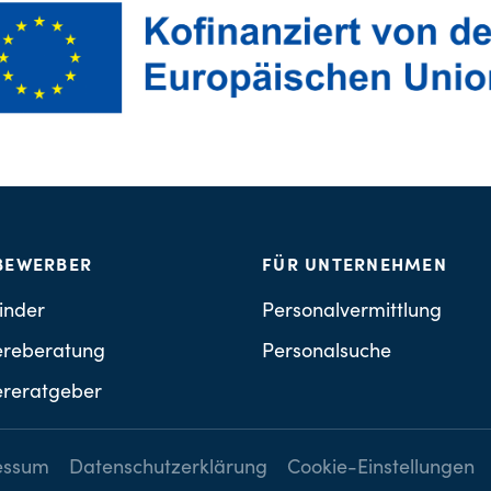
BEWERBER
FÜR UNTERNEHMEN
inder
Personalvermittlung
ereberatung
Personalsuche
ereratgeber
essum
Datenschutzerklärung
Cookie-Einstellungen