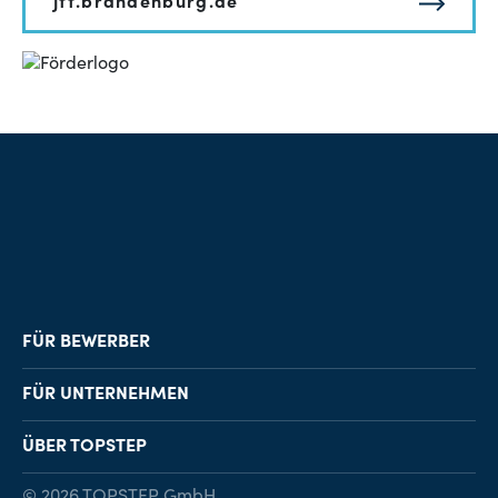
jtf.brandenburg.de
FÜR BEWERBER
Job-Finder
FÜR UNTERNEHMEN
Karriereberatung
Personalvermittlung
ÜBER TOPSTEP
Karriereratgeber
Personalsuche
Standorte
© 2026 TOPSTEP GmbH