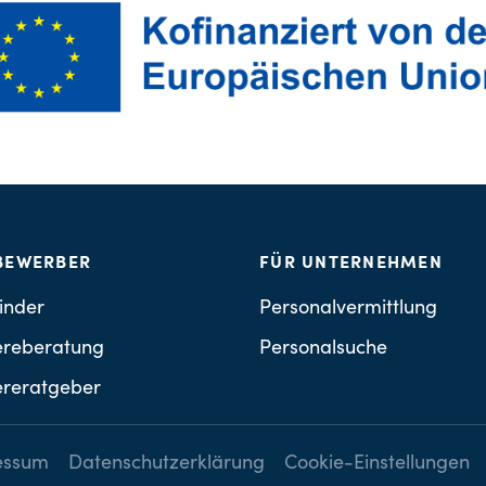
BEWERBER
FÜR UNTERNEHMEN
inder
Personalvermittlung
ereberatung
Personalsuche
ereratgeber
essum
Datenschutzerklärung
Cookie-Einstellungen