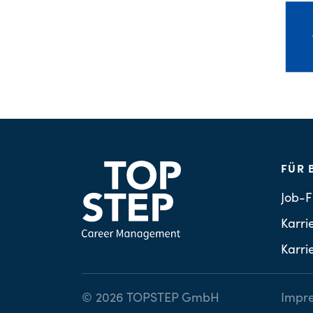
FÜR 
Job-F
Karri
Karri
© 2026 TOPSTEP GmbH
Impr