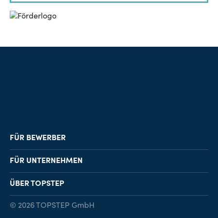
FÜR BEWERBER
Job-Finder
FÜR UNTERNEHMEN
Karriereberatung
Personalvermittlung
ÜBER TOPSTEP
Karriereratgeber
Personalsuche
Standorte
© 2026 TOPSTEP GmbH