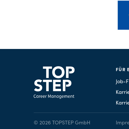
FÜR 
Job-F
Karri
Karri
© 2026 TOPSTEP GmbH
Impr