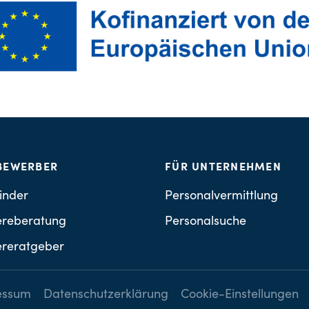
BEWERBER
FÜR UNTERNEHMEN
inder
Personalvermittlung
ereberatung
Personalsuche
ereratgeber
essum
Datenschutzerklärung
Cookie-Einstellungen