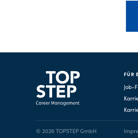
FÜR 
Job-F
Karri
Karri
© 2026 TOPSTEP GmbH
Impr