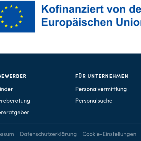
BEWERBER
FÜR UNTERNEHMEN
inder
Personalvermittlung
ereberatung
Personalsuche
ereratgeber
essum
Datenschutzerklärung
Cookie-Einstellungen