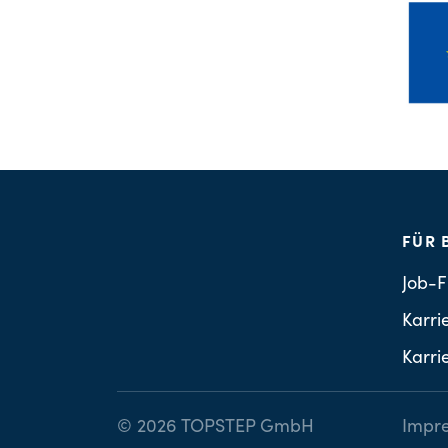
FÜR 
Job-F
Karri
Karri
© 2026 TOPSTEP GmbH
Impr