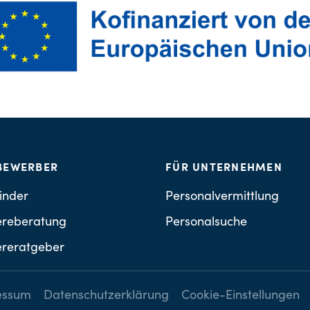
BEWERBER
FÜR UNTERNEHMEN
inder
Personalvermittlung
ereberatung
Personalsuche
ereratgeber
essum
Datenschutzerklärung
Cookie-Einstellungen