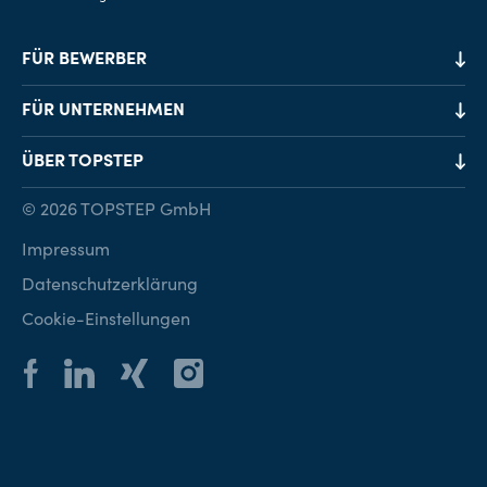
FÜR BEWERBER
Job-Finder
FÜR UNTERNEHMEN
Karriereberatung
Personalvermittlung
ÜBER TOPSTEP
Karriereratgeber
Personalsuche
Standorte
© 2026 TOPSTEP GmbH
Karriere bei TOPSTEP
Impressum
Kontakt
Datenschutzerklärung
Cookie-Einstellungen