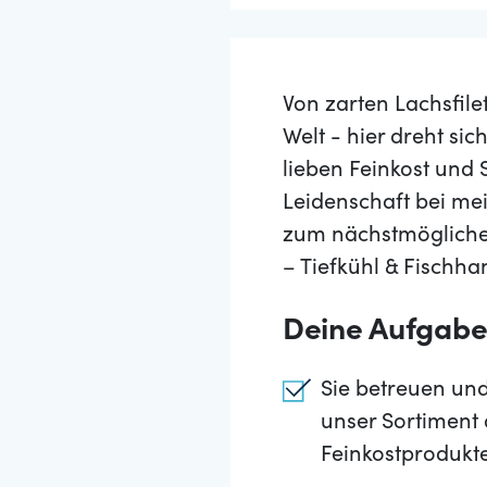
Von zarten Lachsfile
Welt - hier dreht si
lieben Feinkost und
Leidenschaft bei me
zum nächstmöglichen
– Tiefkühl & Fischha
Deine Aufgab
Sie betreuen un
unser Sortiment
Feinkostprodukt