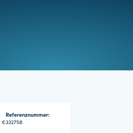
Referenznummer:
0 €
332758