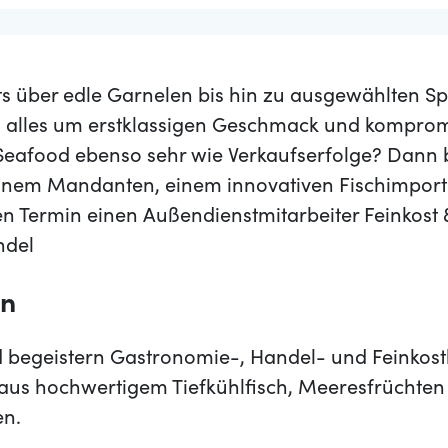
ts über edle Garnelen bis hin zu ausgewählten Spe
ch alles um erstklassigen Geschmack und kompromi
 Seafood ebenso sehr wie Verkaufserfolge? Dann b
inem Mandanten, einem innovativen Fischimporte
 Termin einen Außendienstmitarbeiter Feinkost
ndel
en
d begeistern Gastronomie-, Handel- und Feinko
 aus hochwertigem Tiefkühlfisch, Meeresfrüchten
en.