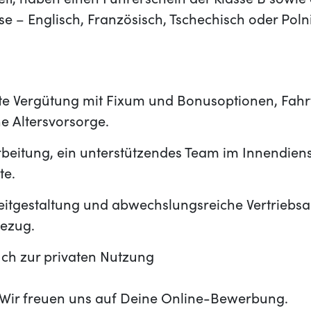
reit, haben einen Führerschein der Klasse B sowi
e – Englisch, Französisch, Tschechisch oder Polni
te Vergütung mit Fixum und Bonusoptionen, Fahr
he Altersvorsorge.
beitung, ein unterstützendes Team im Innendienst
te.
zeitgestaltung und abwechslungsreiche Vertriebs
ezug.
ch zur privaten Nutzung
t? Wir freuen uns auf Deine Online-Bewerbung.