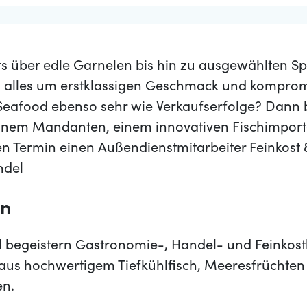
ts über edle Garnelen bis hin zu ausgewählten Spe
ch alles um erstklassigen Geschmack und kompromi
 Seafood ebenso sehr wie Verkaufserfolge? Dann b
inem Mandanten, einem innovativen Fischimporte
 Termin einen Außendienstmitarbeiter Feinkost
ndel
en
d begeistern Gastronomie-, Handel- und Feinko
 aus hochwertigem Tiefkühlfisch, Meeresfrüchten
en.