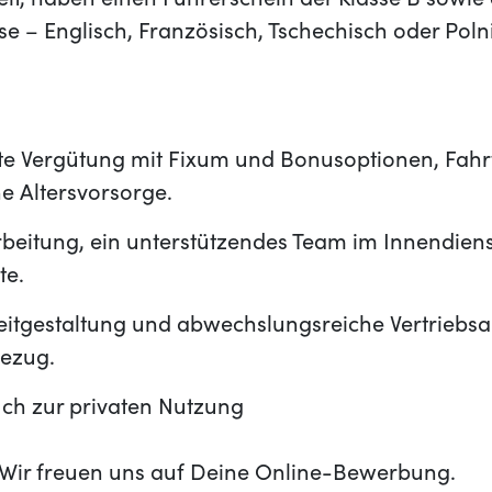
reit, haben einen Führerschein der Klasse B sowi
e – Englisch, Französisch, Tschechisch oder Polni
te Vergütung mit Fixum und Bonusoptionen, Fahr
he Altersvorsorge.
beitung, ein unterstützendes Team im Innendienst
te.
zeitgestaltung und abwechslungsreiche Vertriebs
ezug.
ch zur privaten Nutzung
t? Wir freuen uns auf Deine Online-Bewerbung.