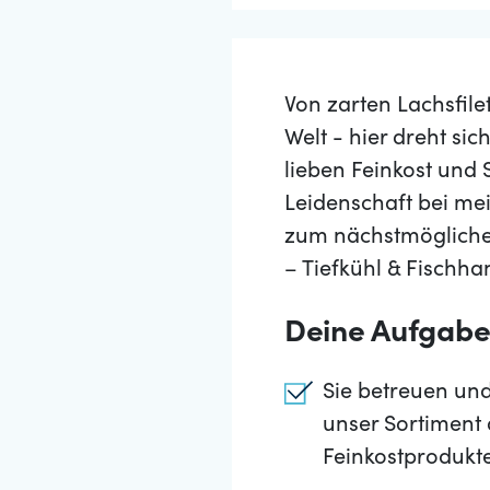
Von zarten Lachsfile
Welt - hier dreht si
lieben Feinkost und
Leidenschaft bei me
zum nächstmöglichen
– Tiefkühl & Fischha
Deine Aufgab
Sie betreuen un
unser Sortiment
Feinkostprodukt