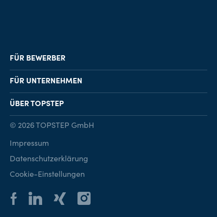
FÜR BEWERBER
Job-Finder
FÜR UNTERNEHMEN
Karriereberatung
Personalvermittlung
ÜBER TOPSTEP
Karriereratgeber
Personalsuche
Standorte
© 2026 TOPSTEP GmbH
Karriere bei TOPSTEP
Impressum
Kontakt
Datenschutzerklärung
Cookie-Einstellungen