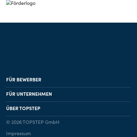
FÜR BEWERBER
Job-Finder
FÜR UNTERNEHMEN
Karriereberatung
Personalvermittlung
ÜBER TOPSTEP
Karriereratgeber
Personalsuche
Standorte
© 2026 TOPSTEP GmbH
Karriere bei TOPSTEP
Impressum