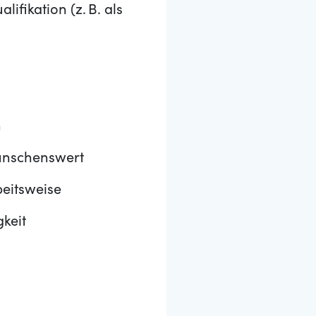
fikation (z. B. als
n
wünschenswert
beitsweise
keit