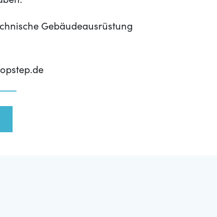
aben.
echnische Gebäudeausrüstung
opstep.de