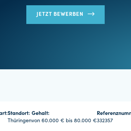
JETZT BEWERBEN
art:
Standort:
Gehalt:
Referenznum
Thüringen
von 60.000 € bis 80.000 €
332357