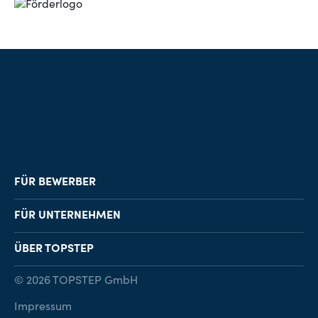
FÜR BEWERBER
Job-Finder
FÜR UNTERNEHMEN
Karriereberatung
Personalvermittlung
ÜBER TOPSTEP
Karriereratgeber
Personalsuche
Standorte
© 2026 TOPSTEP GmbH
Karriere bei TOPSTEP
Impressum