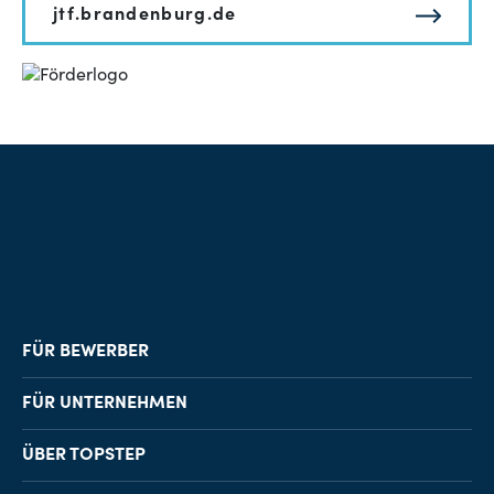
jtf.brandenburg.de
FÜR BEWERBER
Job-Finder
FÜR UNTERNEHMEN
Karriereberatung
Personalvermittlung
ÜBER TOPSTEP
Karriereratgeber
Personalsuche
Standorte