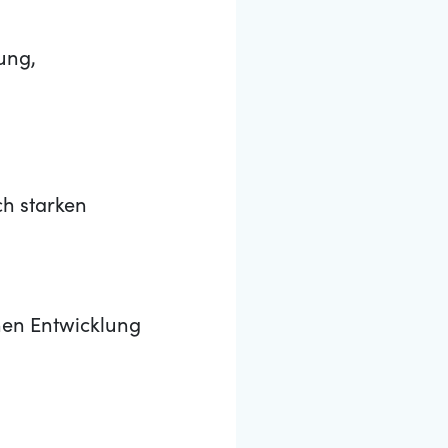
ung,
ch starken
hen Entwicklung