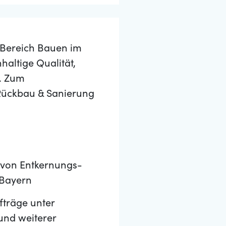
m Bereich Bauen im
altige Qualität,
r. Zum
 Rückbau & Sanierung
g von Entkernungs-
 Bayern
träge unter
 und weiterer