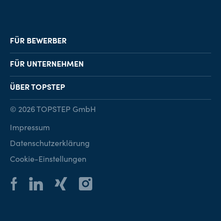
FÜR BEWERBER
Job-Finder
FÜR UNTERNEHMEN
Karriereberatung
Personalvermittlung
ÜBER TOPSTEP
Karriereratgeber
Personalsuche
Standorte
© 2026 TOPSTEP GmbH
Karriere bei TOPSTEP
Impressum
Kontakt
Datenschutzerklärung
Cookie-Einstellungen