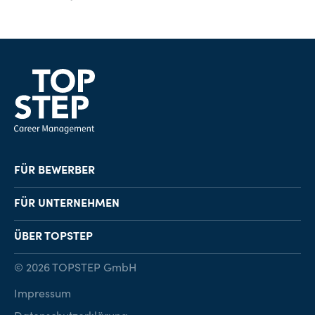
FÜR BEWERBER
Job-Finder
FÜR UNTERNEHMEN
Karriereberatung
Personalvermittlung
ÜBER TOPSTEP
Karriereratgeber
Personalsuche
Standorte
© 2026 TOPSTEP GmbH
Karriere bei TOPSTEP
Impressum
Kontakt