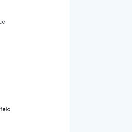
ce
feld