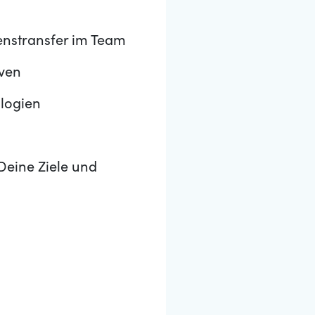
enstransfer im Team
iven
ologien
Deine Ziele und