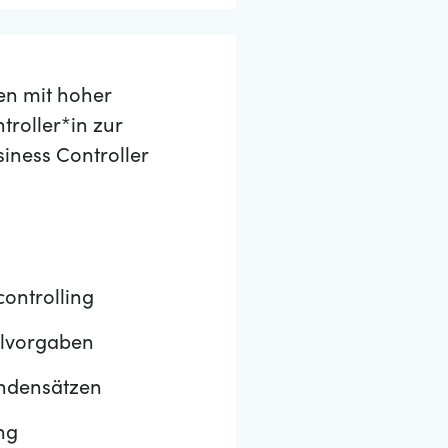
en mit hoher
roller*in zur
iness Controller
ontrolling
elvorgaben
undensätzen
ng