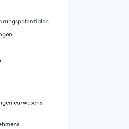
parungspotenzialen
ungen
e
singenieurwesens
rnehmens