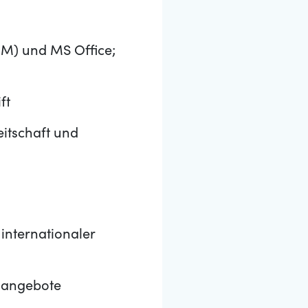
MM) und MS Office;
ft
eitschaft und
internationaler
gsangebote