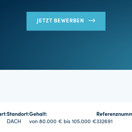
JETZT BEWERBEN
rt:
Standort:
Gehalt:
Referenznumm
DACH
von 80.000 € bis 105.000 €
332691