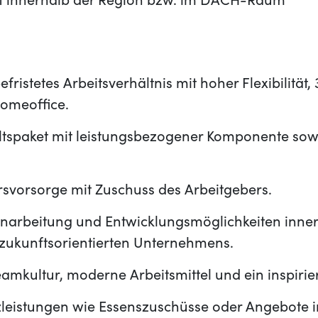
ft innerhalb der Region bzw. im DACH-Raum
efristetes Arbeitsverhältnis mit hoher Flexibilitä
Homeoffice.
altspaket mit leistungsbezogener Komponente sow
.
ersvorsorge mit Zuschuss des Arbeitgebers.
narbeitung und Entwicklungsmöglichkeiten inner
 zukunftsorientierten Unternehmens.
Teamkultur, moderne Arbeitsmittel und ein inspiri
tzleistungen wie Essenszuschüsse oder Angebote 