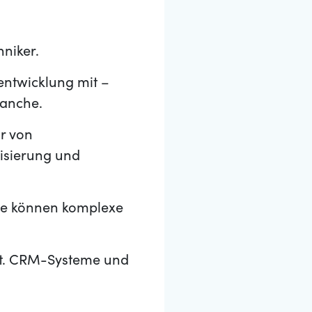
niker.
entwicklung mit –
ranche.
ur von
isierung und
ie können komplexe
ift. CRM-Systeme und