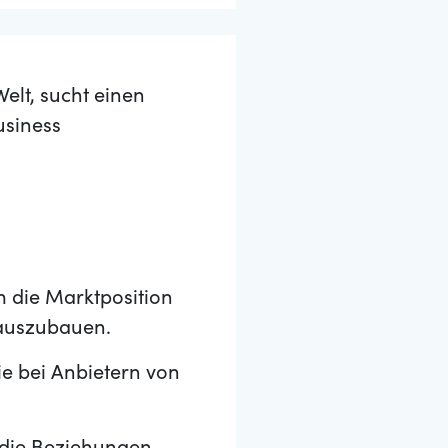
elt, sucht einen
usiness
m die Marktposition
auszubauen.
ie bei Anbietern von