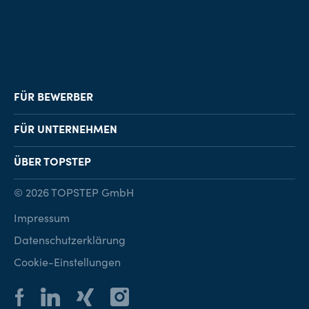
FÜR BEWERBER
Job-Finder
FÜR UNTERNEHMEN
Karriereberatung
Personalvermittlung
ÜBER TOPSTEP
Karriereratgeber
Personalsuche
Standorte
© 2026 TOPSTEP GmbH
Karriere bei TOPSTEP
Impressum
Kontakt
Datenschutzerklärung
Cookie-Einstellungen