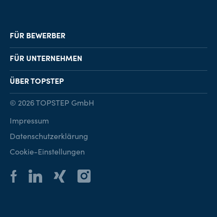
FÜR BEWERBER
Job-Finder
FÜR UNTERNEHMEN
Karriereberatung
Personalvermittlung
ÜBER TOPSTEP
Karriereratgeber
Personalsuche
Standorte
© 2026 TOPSTEP GmbH
Karriere bei TOPSTEP
Impressum
Kontakt
Datenschutzerklärung
Cookie-Einstellungen