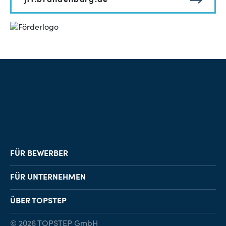
jtf.brandenburg.de
FÜR BEWERBER
Job-Finder
FÜR UNTERNEHMEN
Karriereberatung
Personalvermittlung
ÜBER TOPSTEP
Karriereratgeber
Personalsuche
Standorte
© 2026 TOPSTEP GmbH