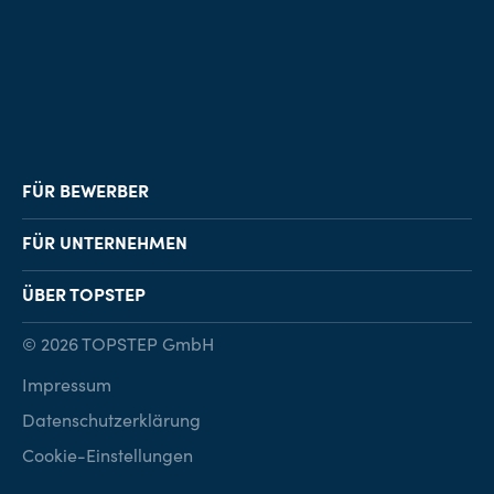
FÜR BEWERBER
Job-Finder
FÜR UNTERNEHMEN
Karriereberatung
Personalvermittlung
ÜBER TOPSTEP
Karriereratgeber
Personalsuche
Standorte
© 2026 TOPSTEP GmbH
Karriere bei TOPSTEP
Impressum
Kontakt
Datenschutzerklärung
Cookie-Einstellungen