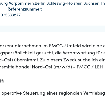
rg Vorpommern,Berlin,Schleswig-Holstein,Sachsen,Th
Referenznummer:
00 €
333877
s Markenunternehmen im FMCG-Umfeld wird eine 
spersönlichkeit gesucht, die Verantwortung für
rd-Ost) übernimmt. Zu diesem Zweck suche ich ei
ensmittelhandel Nord-Ost (m/w/d) - FMCG / LEH
en
 operative Steuerung eines regionalen Vertriebs