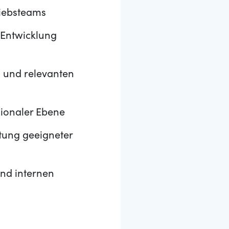
riebsteams
 Entwicklung
 und relevanten
gionaler Ebene
tung geeigneter
nd internen