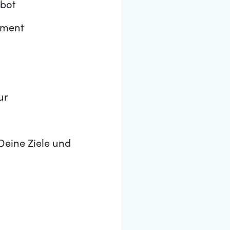
bot
ement
ur
Deine Ziele und