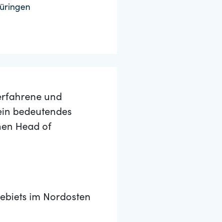
üringen
erfahrene und
 ein bedeutendes
nen Head of
gebiets im Nordosten