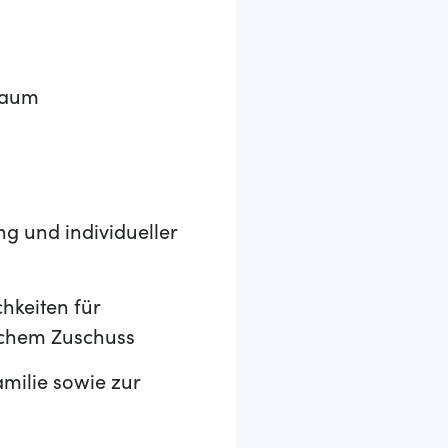
raum
 und individueller
hkeiten für
ichem Zuschuss
milie sowie zur