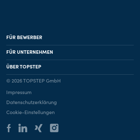
FÜR BEWERBER
Job-Finder
FÜR UNTERNEHMEN
Karriereberatung
Personalvermittlung
ÜBER TOPSTEP
Karriereratgeber
Personalsuche
Standorte
© 2026 TOPSTEP GmbH
Karriere bei TOPSTEP
Impressum
Kontakt
Datenschutzerklärung
Cookie-Einstellungen