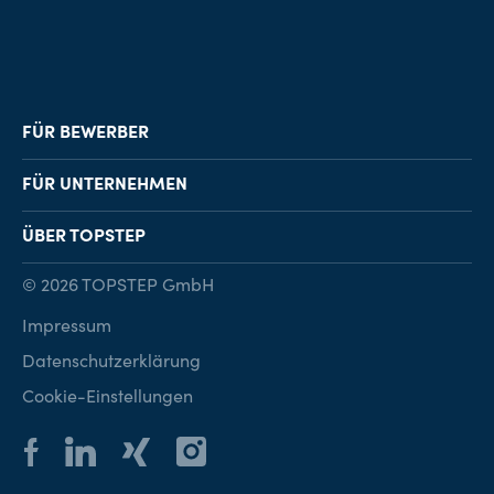
FÜR BEWERBER
Job-Finder
FÜR UNTERNEHMEN
Karriereberatung
Personalvermittlung
ÜBER TOPSTEP
Karriereratgeber
Personalsuche
Standorte
© 2026 TOPSTEP GmbH
Karriere bei TOPSTEP
Impressum
Kontakt
Datenschutzerklärung
Cookie-Einstellungen