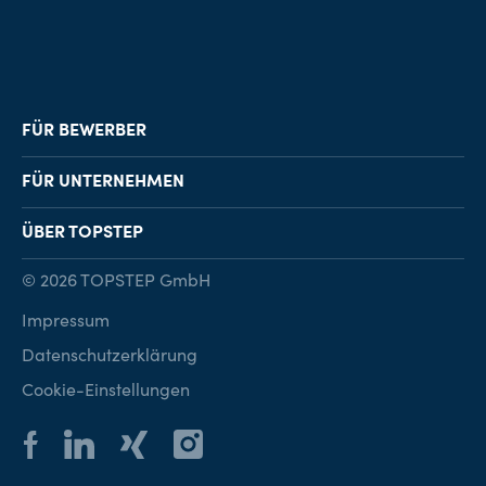
FÜR BEWERBER
Job-Finder
FÜR UNTERNEHMEN
Karriereberatung
Personalvermittlung
ÜBER TOPSTEP
Karriereratgeber
Personalsuche
Standorte
© 2026 TOPSTEP GmbH
Karriere bei TOPSTEP
Impressum
Kontakt
Datenschutzerklärung
Cookie-Einstellungen