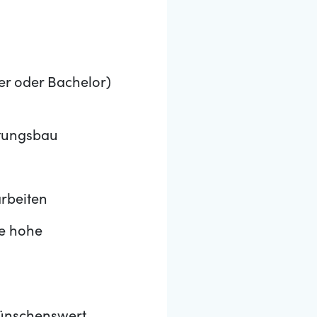
r oder Bachelor)
itungsbau
arbeiten
ie hohe