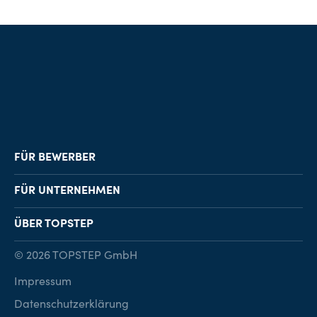
FÜR BEWERBER
Job-Finder
FÜR UNTERNEHMEN
Karriereberatung
Personalvermittlung
ÜBER TOPSTEP
Karriereratgeber
Personalsuche
Standorte
© 2026 TOPSTEP GmbH
Karriere bei TOPSTEP
Impressum
Kontakt
Datenschutzerklärung