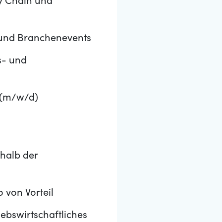
y Chain und
 und Branchenevents
s- und
B (m/w/d)
halb der
 von Vorteil
ebswirtschaftliches