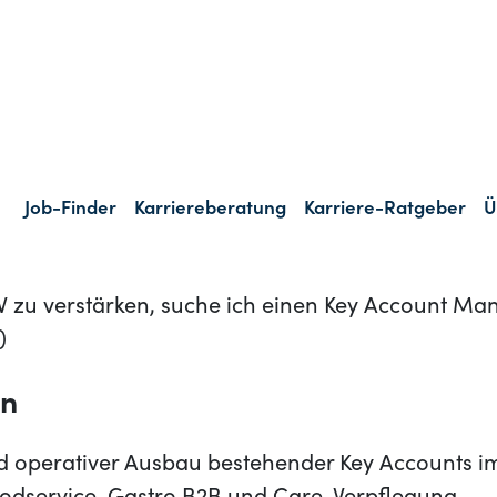
 und wachstumsorientiertes Unternehmen der Leben
iebsstarke Persönlichkeit. In dieser Rolle verantw
cklung und den Ausbau von Kundenbeziehungen i
rvice, Care-Verpflegung und Gastro B2B. Gesuch
ende Vertriebspersönlichkeit mit Leidenschaft f
ige Kundenentwicklung. Und um das aktuelle Te
 zu verstärken, suche ich einen Key Account M
)
en
nd operativer Ausbau bestehender Key Accounts i