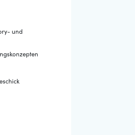
ory- und
ungskonzepten
eschick