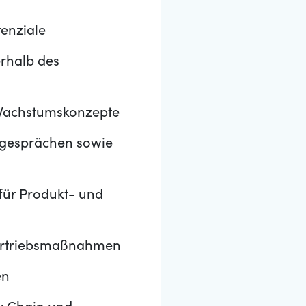
tenziale
rhalb des
 Wachstumskonzepte
sgesprächen sowie
für Produkt- und
Vertriebsmaßnahmen
en