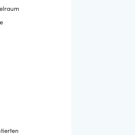
ielraum
ie
tierten