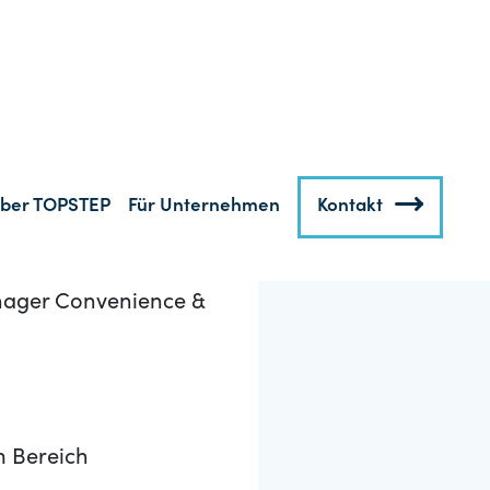
smittelindustrie
orten Sie die
m Bereich
t wird eine
ür Lebensmittel,
am bestehend aus 5
anager Convenience &
m Bereich