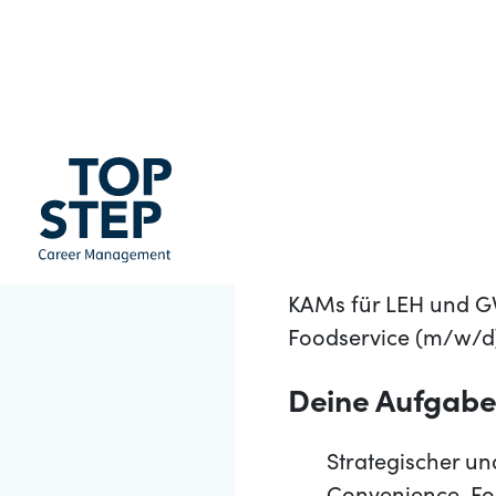
Für ein etabliertes
suchen wir eine vertr
strategische Entwi
Convenience, Foodse
unternehmerisch denk
Trends und nachhalt
KAMs für LEH und GV
Foodservice (m/w/d
Deine Aufgab
Strategischer u