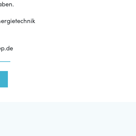
aben.
ergietechnik
ep.de