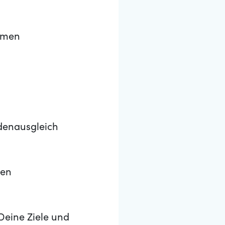
ehmen
denausgleich
ten
Deine Ziele und