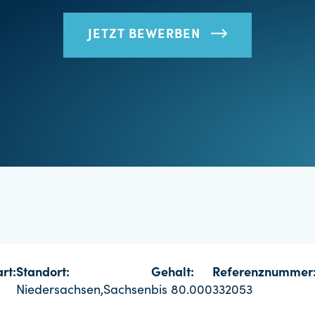
JETZT BEWERBEN
rt:
Standort:
Gehalt:
Referenznummer
Niedersachsen,Sachsen
bis 80.000
332053