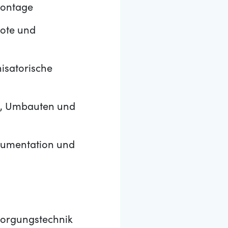
Montage
bote und
isatorische
ng, Umbauten und
okumentation und
sorgungstechnik