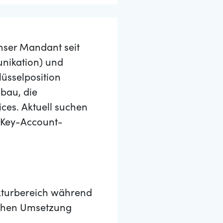
unser Mandant seit
unikation) und
lüsselposition
bau, die
ces. Aktuell suchen
s Key-Account-
ukturbereich während
eichen Umsetzung