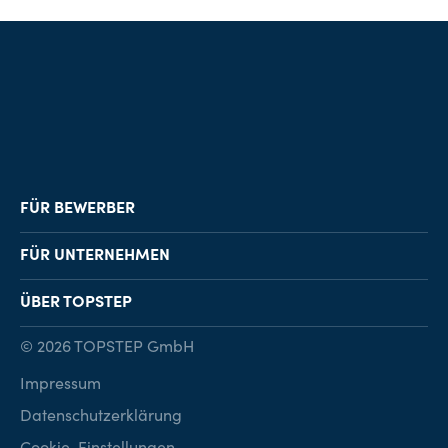
FÜR BEWERBER
Job-Finder
FÜR UNTERNEHMEN
Karriereberatung
Personalvermittlung
ÜBER TOPSTEP
Karriereratgeber
Personalsuche
Standorte
© 2026 TOPSTEP GmbH
Karriere bei TOPSTEP
Impressum
Kontakt
Datenschutzerklärung