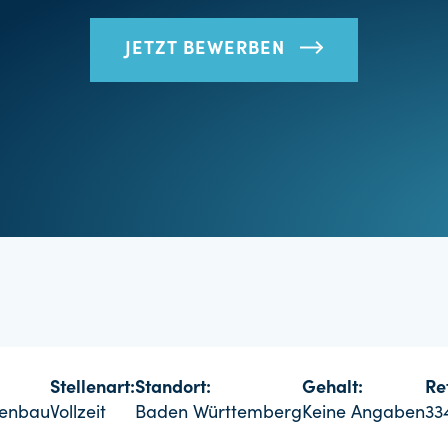
JETZT BEWERBEN
Stellenart:
Standort:
Gehalt:
Re
genbau
Vollzeit
Baden Württemberg
Keine Angaben
33