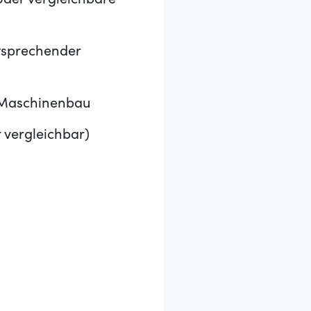
der vergleichbare
ntsprechender
 Maschinenbau
vergleichbar)