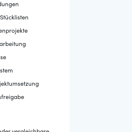
ndungen
Stücklisten
enprojekte
sarbeitung
sse
ystem
ojektumsetzung
sfreigabe