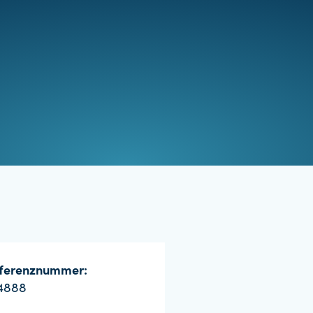
ferenznummer:
4888