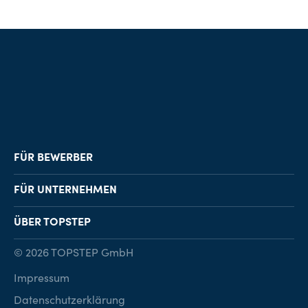
FÜR BEWERBER
Job-Finder
FÜR UNTERNEHMEN
Karriereberatung
Personalvermittlung
ÜBER TOPSTEP
Karriereratgeber
Personalsuche
Standorte
© 2026 TOPSTEP GmbH
Karriere bei TOPSTEP
Impressum
Kontakt
Datenschutzerklärung