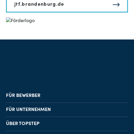
jtf.brandenburg.de
FÜR BEWERBER
Job-Finder
FÜR UNTERNEHMEN
Karriereberatung
Personalvermittlung
ÜBER TOPSTEP
Karriereratgeber
Personalsuche
Standorte