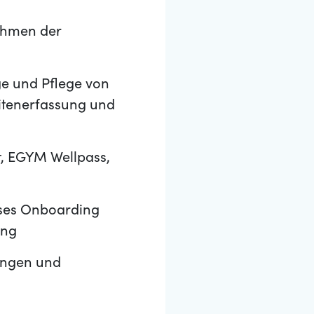
ahmen der
ge und Pflege von
itenerfassung und
t, EGYM Wellpass,
ises Onboarding
ung
ungen und