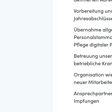
definierten Abr
Vorbereitung u
Jahresabschlüss
Übernahme allgem
Personalstammda
Pflege digitaler
Betreuung unser
betriebliche Kra
Organisation wi
neuer Mitarbeit
Ansprechpartner
Impfungen