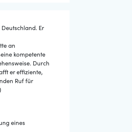
 Deutschland. Er
n
tte an
seine kompetente
gehensweise. Durch
t er effiziente,
nden Ruf für
)
ung eines