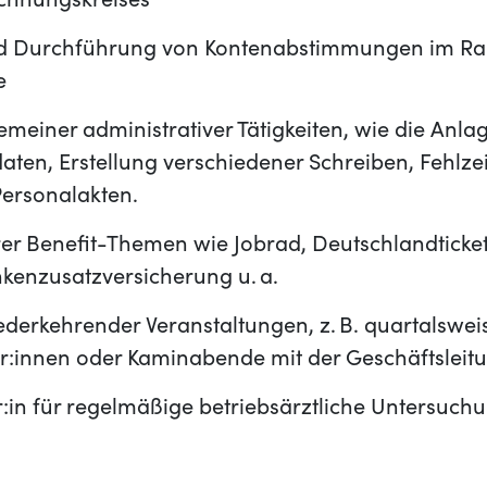
echnungskreises
nd Durchführung von Kontenabstimmungen im R
e
einer administrativer Tätigkeiten, wie die Anla
ten, Erstellung verschiedener Schreiben, Fehlze
 Personalakten.
er Benefit-Themen wie Jobrad, Deutschlandticke
nkenzusatzversicherung u. a.
ederkehrender Veranstaltungen, z. B. quartalswe
er:innen oder Kaminabende mit der Geschäftsleit
:in für regelmäßige betriebsärztliche Untersuch